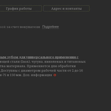
График работы
Адрес и контакты
дней
за счет покупателя
Подробнее
ым зубом для универсального применения с
щей стали (Inox), чугуна, никелевых и титановых
ства материала. Применяется для обработки
 Доступны с диаметром рабочей части от 2 до 16
и-75 и 150 мм.
Доп. информация