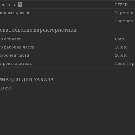
одитель
PFERD
 производитель
Германи
Борфреза
овательские характеристики
р оправки
6 мм
р рабочей части
10 мм
рабочей части
20 мм
-производитель
Pferd, Ге
МАЦИЯ ДЛЯ ЗАКАЗА
,90
руб.