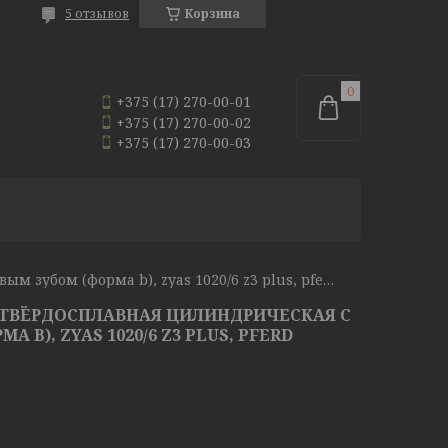
5 отзывов
Корзина
+375 (17) 270-00-01
+375 (17) 270-00-02
+375 (17) 270-00-03
И
Борфреза (шарошка) твёрдосплавная цилиндрическая с торцевым зубом (форма b), zyas 1020/6 z3 plus, pferd
 ТВЁРДОСПЛАВНАЯ ЦИЛИНДРИЧЕСКАЯ С
 B), ZYAS 1020/6 Z3 PLUS, PFERD