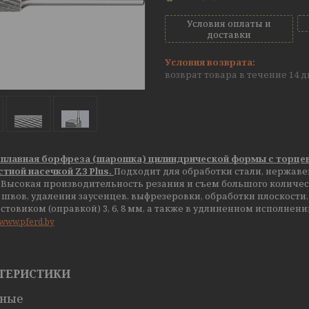
Условия оплаты и
доставки
возврат товара в течение 14 
плавная борфреза (шарошка) цилиндрической формы с торцев
тной насечкой Z3 Plus.
Подходит для обработки стали, нержавею
 Высокая производительность резания и съем большого количе
швов, удаления заусенцев, выфрезеровки, обработки плоскости.
остовиком (оправкой) 3, 6, 8 мм, а также в удлиненном исполнени
//www.pferd.by
ТЕРИСТИКИ
вные