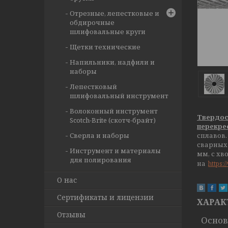
Отрезные, лепестковые и
обдирочные
шлифовальные круги
Щетки технические
Напильники, надфили и
наборы
Лепестковый
шлифовальный инструмент
Волоконный инструмент
Твердос
Scotch-Brite (скотч-брайт)
перекрес
Сверла и наборы
сплавов.
сварных 
Инструмент и материалы
мм, с хв
для полирования
на
https:
О нас
Сертификаты и лицензии
ХАРАК
Отзывы
Осно