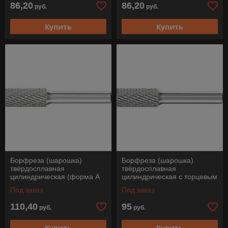
86,20
86,20
руб.
руб.
Купить
Купить
Борфреза (шарошка)
Борфреза (шарошка)
твёрдосплавная
твёрдосплавная
цилиндрическая (форма А
цилиндрическая с торцевым
цилиндр с гладким торцом),
зубом (форма B), ZYAS
Под заказ
Под заказ
ZYA 1625/8 Z3PLUS, Pferd
1225/8 Z3 PLUS, Pferd
110,40
95
руб.
руб.
Купить
Купить