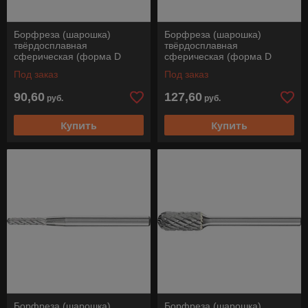
Борфреза (шарошка)
Борфреза (шарошка)
твёрдосплавная
твёрдосплавная
сферическая (форма D
сферическая (форма D
сферический торец), KUD
сферический торец), KUD
Под заказ
Под заказ
1614/8 Z3 PLUS, Pferd
2018/8 Z3 PLUS, Pferd
90,60
127,60
руб.
руб.
Купить
Купить
Борфреза (шарошка)
Борфреза (шарошка)