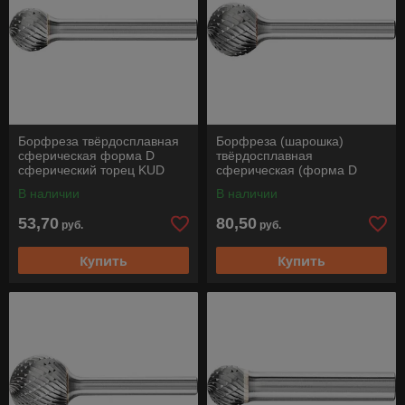
Борфреза твёрдосплавная
Борфреза (шарошка)
сферическая форма D
твёрдосплавная
сферический торец KUD
сферическая (форма D
1210/6 Z3 PLUS Pferd
сферический торец), KUD
В наличии
В наличии
1614/6 Z3 PLUS, Pferd
53,70
80,50
руб.
руб.
Купить
Купить