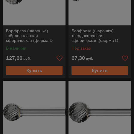
Борфреза (шарошка)
Борфреза (шарошка)
твёрдосплавная
твёрдосплавная
сферическая (форма D
сферическая (форма D
сферический торец), KUD
сферический торец), KUD
В наличии
Под заказ
2018/6 Z3 PLUS, Pferd
1210/8 Z3 PLUS, Pferd
127,60
67,30
руб.
руб.
Купить
Купить