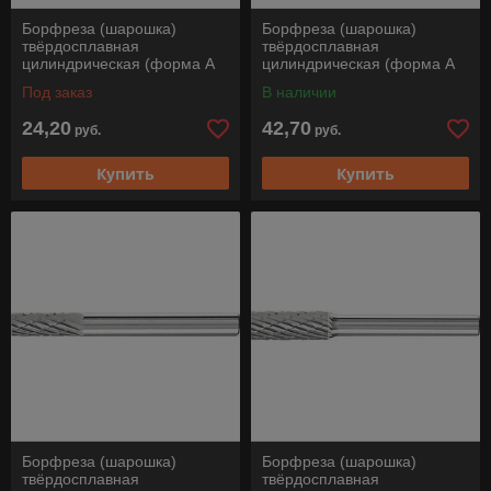
Борфреза (шарошка)
Борфреза (шарошка)
твёрдосплавная
твёрдосплавная
цилиндрическая (форма А
цилиндрическая (форма А
цилиндр с гладким торцом),
цилиндр с гладким торцом),
Под заказ
В наличии
ZYA 0210/3 Z3PLUS, Pferd
ZYA 0413/6 Z3PLUS, Pferd
24,20
42,70
руб.
руб.
Купить
Купить
Борфреза (шарошка)
Борфреза (шарошка)
твёрдосплавная
твёрдосплавная