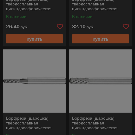
твёрдосплавная
твёрдосплавная
цилиндросферическая
цилиндросферическая
(форма С), WRC 0210/3 Z3
(форма С), WRC 0613/3 Z3
В наличии
В наличии
PLUS, Pferd
PLUS, Pferd
26,40
32,10
руб.
руб.
Купить
Купить
Борфреза (шарошка)
Борфреза (шарошка)
твёрдосплавная
твёрдосплавная
цилиндросферическая
цилиндросферическая
(форма С), WRC 0413/6 Z3
(форма С), WRC 0616/6 Z3