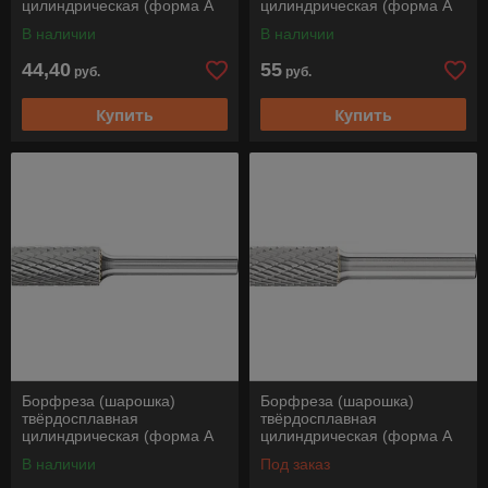
цилиндрическая (форма А
цилиндрическая (форма А
цилиндр с гладким торцом),
цилиндр с гладким торцом),
В наличии
В наличии
ZYA 0616/6 Z3PLUS, Pferd
ZYA 0820/6 Z3PLUS, Pferd
44,40
55
руб.
руб.
Купить
Купить
Борфреза (шарошка)
Борфреза (шарошка)
твёрдосплавная
твёрдосплавная
цилиндрическая (форма А
цилиндрическая (форма А
цилиндр с гладким торцом),
цилиндр с гладким торцом),
В наличии
Под заказ
ZYA 1225/6 Z3PLUS, Pferd
ZYA 1225/8 Z3PLUS, Pferd