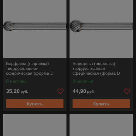
Борфреза (шарошка)
Борфреза (шарошка)
твёрдосплавная
твёрдосплавная
сферическая (форма D
сферическая (форма D
сферический торец), KUD
сферический торец), KUD
В наличии
В наличии
0807/6 Z3 PLUS, Pferd
1009/6 Z3 PLUS, Pferd
35,20
44,90
руб.
руб.
Купить
Купить