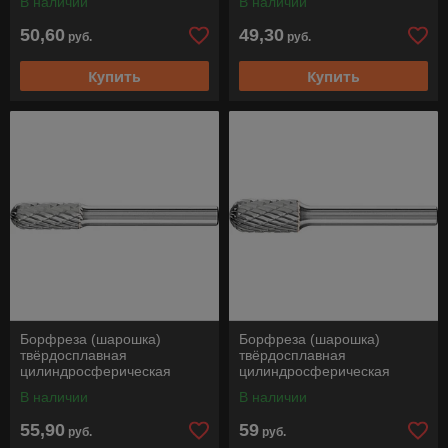
В наличии
В наличии
PLUS, Pferd
PLUS, Pferd
50,60
49,30
руб.
руб.
Купить
Купить
Борфреза (шарошка)
Борфреза (шарошка)
твёрдосплавная
твёрдосплавная
цилиндросферическая
цилиндросферическая
(форма С), WRC 0820/6 Z3
(форма С), WRC 1020/6 Z3
В наличии
В наличии
PLUS, Pferd
PLUS, Pferd
55,90
59
руб.
руб.