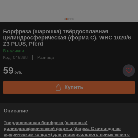
Борфреза (шарошка) твёрдосплавная
цилиндросферическая (форма С), WRC 1020/6
Z3 PLUS, Pferd
В наличии
Код: 046388
Розница
59
руб.
Купить
Описание
Твердосплавная борфреза (шарошка)
цилиндросферической формы (форма С цилиндр со
сферическим концом) для универсального применения с