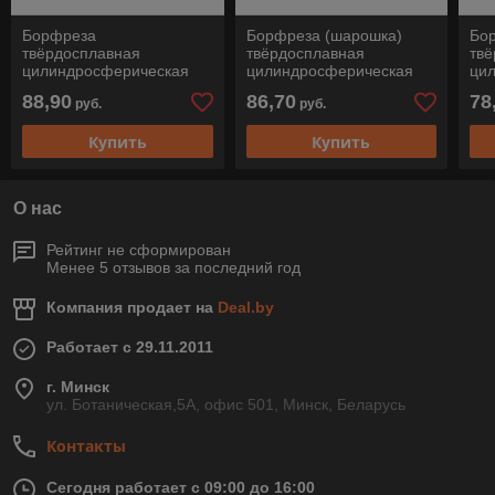
Борфреза
Борфреза (шарошка)
Бо
твёрдосплавная
твёрдосплавная
тв
цилиндросферическая
цилиндросферическая
ци
форма С WRC 1025/6 Z3
(форма С), WRC 1225/6
(фо
88,90
86,70
78
руб.
руб.
PLUS Pferd
Z3 PLUS, Pferd
Z3 
Купить
Купить
О нас
Рейтинг не сформирован
Менее 5 отзывов за последний год
Компания продает на
Deal.by
Работает с 29.11.2011
г. Минск
ул. Ботаническая,5А, офис 501, Минск, Беларусь
Контакты
Сегодня работает с 09:00 до 16:00