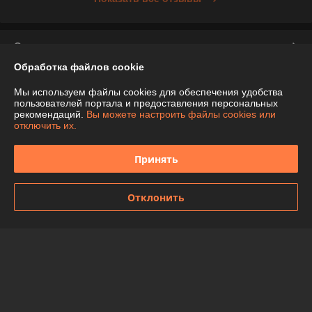
О нас
Обработка файлов cookie
Контакты
Мы используем файлы cookies для обеспечения удобства
пользователей портала и предоставления персональных
Доставка и оплата
рекомендаций.
Вы можете настроить файлы cookies или
отключить их.
График работы
Принять
Полная версия сайта
Отклонить
Политика обработки cookies
Сайт создан на платформе Deal.by