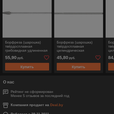
Борфреза (шарошка)
Борфреза (шарошка)
Бо
твёрдосплавная
твёрдосплавная
тв
грибовидная удлиненная
цилиндрическая
ци
(форма F), RBF 0613/3
удлиненная, ZYA 0313/3
удл
55,90
45,80
84
руб.
руб.
Z3 PLUS SL 75, Pferd
Z3 PLUS GL 75, Pferd
Z3 
Купить
Купить
О нас
Рейтинг не сформирован
Менее 5 отзывов за последний год
Компания продает на
Deal.by