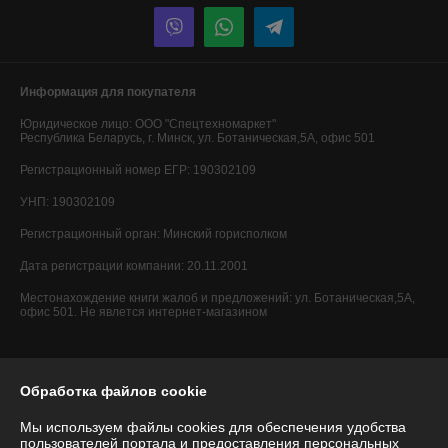
Информация для покупателя
Юридическое лицо:
ООО "Спецтехномаркет"
Республика Беларусь, г. Минск, ул. Ботаническая,5А, офис 501
Регистрационный номер ЕГР: 190302109
УНП: 190302109
Регистрационный орган: Минский горисполком
Дата регистрации компании: 20.11.2001
Местонахождение книги жалоб и предложений: ул. Ботаническая,5А,
офис 501. Не явлется интернет-магазином
Обработка файлов cookie
Мы используем файлы cookies для обеспечения удобства
пользователей портала и предоставления персональных