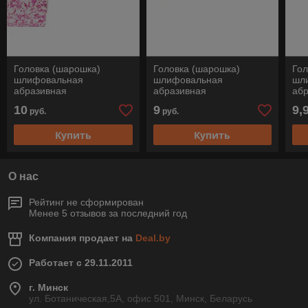
Головка (шарошка)
Головка (шарошка)
Гол
шлифовальная
шлифовальная
шл
абразивная
абразивная
аб
цилиндрическая (форма
цилиндрическая (форма
ци
10
9
9,
руб.
руб.
AW), ZY 3216/6 ADW 24
AW), ZY 1032/6 ADW 46
AW)
M5V STEEL, Pferd
M5V STEEL, Pferd
M5V
Купить
Купить
О нас
Рейтинг не сформирован
Менее 5 отзывов за последний год
Компания продает на
Deal.by
Работает с 29.11.2011
г. Минск
ул. Ботаническая,5А, офис 501, Минск, Беларусь