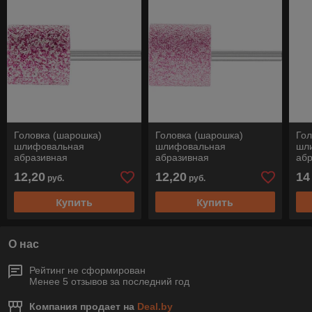
Головка (шарошка)
Головка (шарошка)
Гол
шлифовальная
шлифовальная
шл
абразивная
абразивная
аб
цилиндрическая (форма
цилиндрическая (форма
ци
12,20
12,20
14
руб.
руб.
AW), ZY 3232/6 ADW 24
AW), ZY 3232/6 ADW 46
AW)
M5V STEEL, Pferd
M5V STEEL, Pferd
M5V
Купить
Купить
О нас
Рейтинг не сформирован
Менее 5 отзывов за последний год
Компания продает на
Deal.by