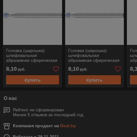
Головка (шарошка)
Головка (шарошка)
Гол
шлифовальная
шлифовальная
шл
абразивная сферическая
абразивная сферическая
аб
(форма F-2W), KU 03/3
(форма F-2W), KU 03/3
(фо
8,10
8,10
8,
руб.
руб.
AWCO 60 J5V TOUGH,
AWCO 80 J5V TOUGH,
AW
Pferd
Pferd
Pfe
Купить
Купить
О нас
Рейтинг не сформирован
Менее 5 отзывов за последний год
Компания продает на
Deal.by
Работает с 29.11.2011