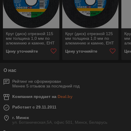
Круг (диск) отрезной 115
Круг (диск) отрезной 125
Кру
мм толщина 1,0 мм по
мм толщина 1,0 мм по
мм 
алюминию и камню, EHT
алюминию и камню, EHT
ал
115-1,0 PSF ALU+STONE,
125-1,0 PSF ALU+STONE,
12
Цену уточняйте
Цену уточняйте
Це
Pferd
Pferd
Pfe
О нас
Рейтинг не сформирован
Менее 5 отзывов за последний год
Компания продает на
Deal.by
Работает с 29.11.2011
г. Минск
ул. Ботаническая,5А, офис 501, Минск, Беларусь