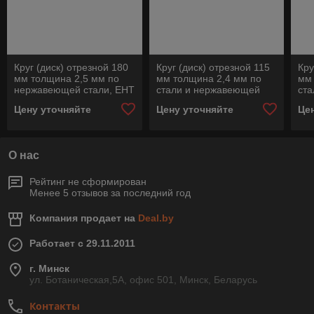
Круг (диск) отрезной 180
Круг (диск) отрезной 115
Кру
мм толщина 2,5 мм по
мм толщина 2,4 мм по
мм 
нержавеющей стали, EHT
стали и нержавеющей
ст
180-2,5 SG INOX, Pferd
стали, EHT 115-2,4 SG
ста
Цену уточняйте
Цену уточняйте
Це
STEELOX, Pferd
STE
О нас
Рейтинг не сформирован
Менее 5 отзывов за последний год
Компания продает на
Deal.by
Работает с 29.11.2011
г. Минск
ул. Ботаническая,5А, офис 501, Минск, Беларусь
Контакты