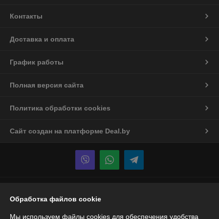
Контакты
Доставка и оплата
График работы
Полная версия сайта
Политика обработки cookies
Сайт создан на платформе Deal.by
Информация для покупателя
Обработка файлов cookie
Юридическое лицо:
ООО "Спецтехномаркет"
Республика Беларусь, г. Минск, ул. Ботаническая,5А, офис 501
Мы используем файлы cookies для обеспечения удобства