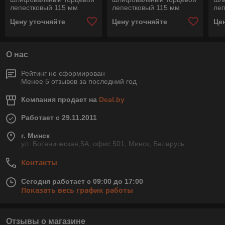
лепестковый 115 мм
лепестковый 115 мм
леп
POLIFAN PFF 115 Z60 SG
POLIFAN PFF 115 А-
PO
Цену уточняйте
Цену уточняйте
Це
POWER STEELOX, Pferd,
COOL 80 SG INOX+ALU,
STE
Германия
Pferd, Германия
Ге
О нас
Рейтинг не сформирован
Менее 5 отзывов за последний год
Компания продает на
Deal.by
Работает с 29.11.2011
г. Минск
ул. Ботаническая,5А, офис 501, Минск, Беларусь
Контакты
Сегодня работает с 09:00 до 17:00
Показать весь график работы
Отзывы о магазине