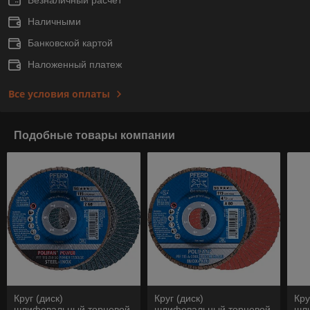
Наличными
Банковской картой
Наложенный платеж
Все условия оплаты
Подобные товары компании
Круг (диск)
Круг (диск)
Кру
шлифовальный торцевой
шлифовальный торцевой
шл