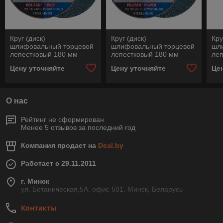
Круг (диск)
Круг (диск)
Кру
шлифовальный торцевой
шлифовальный торцевой
шл
лепестковый 180 мм
лепестковый 180 мм
леп
POLIFAN PFF 180 Z40 SG
POLIFAN PFF 180 Z60 SG
PO
Цену уточняйте
Цену уточняйте
Це
POWER STEELOX, Pferd,
POWER STEELOX, Pferd,
CO
Германия
Германия
Pfe
О нас
Рейтинг не сформирован
Менее 5 отзывов за последний год
Компания продает на
Deal.by
Работает с 29.11.2011
г. Минск
ул. Ботаническая,5А, офис 501, Минск, Беларусь
Контакты