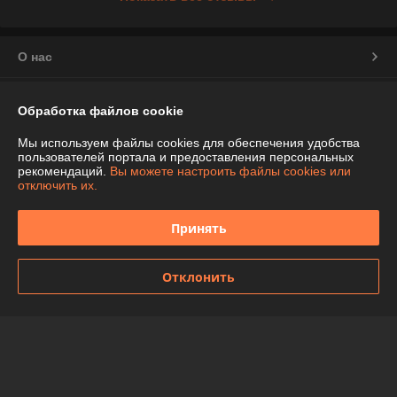
О нас
Контакты
Обработка файлов cookie
Доставка и оплата
Мы используем файлы cookies для обеспечения удобства
пользователей портала и предоставления персональных
рекомендаций.
Вы можете настроить файлы cookies или
График работы
отключить их.
Полная версия сайта
Принять
Политика обработки cookies
Отклонить
Сайт создан на платформе Deal.by