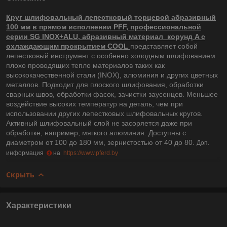
Круг шлифовальный лепестковый торцевой абразивный
100 мм в прямом исполнении PFF, профессиональной
серии SG INOX+ALU, абразивный материал корунд A с
охлаждающим прокрытием COOL
представляет собой
лепестковый инструмент с особенно холодным шлифованием
плохо проводящих тепло материалов таких как
высококачественной стали (INOX), алюминия и других цветных
металлов. Подходит для плоского шлифования, обработки
сварных швов, обработки фасок, зачистки заусенцев. Меньшее
воздействие высоких температур на деталь, чем при
использовании других лепестковых шлифовальных кругов.
Активный шлифовальный слой не засоряется даже при
обработке, например, мягкого алюминия. Доступны с
диаметром от 100 до 180 мм, зернистостью от 40 до 80.
Доп.
информация
на
https://www.pferd.by
Скрыть
Характеристики