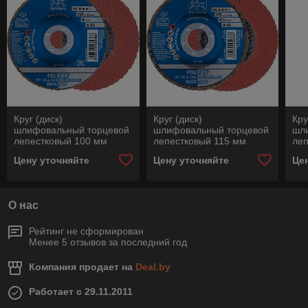
Круг (диск)
Круг (диск)
Кру
шлифовальный торцевой
шлифовальный торцевой
шл
лепестковый 100 мм
лепестковый 115 мм
леп
POLIFAN PFF 100 А-
POLIFAN PFF 115 А-
POL
Цену уточняйте
Цену уточняйте
Це
COOL 80 SG INOX+ALU,
COOL 40 SG INOX+ALU,
CO
Pferd, Германия
Pferd, Германия
Pfe
О нас
Рейтинг не сформирован
Менее 5 отзывов за последний год
Компания продает на
Deal.by
Работает с 29.11.2011