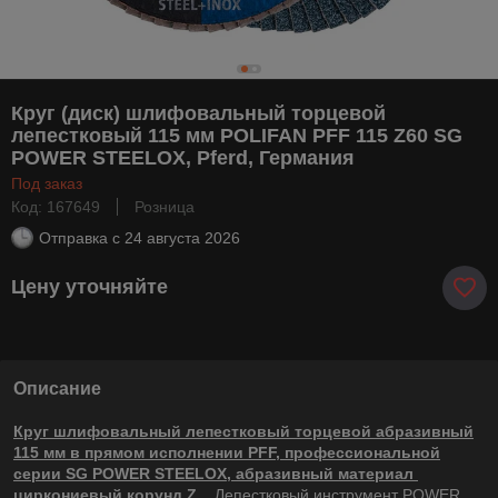
Круг (диск) шлифовальный торцевой
лепестковый 115 мм POLIFAN PFF 115 Z60 SG
POWER STEELOX, Pferd, Германия
Под заказ
Код: 167649
Розница
Отправка с
24 августа 2026
Цену уточняйте
Описание
Круг шлифовальный лепестковый торцевой абразивный
115 мм в прямом исполнении PFF, профессиональной
серии SG POWER STEELOX, абразивный материал
циркониевый корунд Z.
Лепестковый инструмент POWER