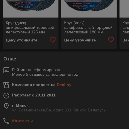
Круг (диск)
Круг (диск)
Кру
шлифовальный торцевой
шлифовальный торцевой
шл
лепестковый 125 мм
лепестковый 180 мм
леп
POLIFAN PFF 125 Z60 SG
POLIFAN PFF 180 Z60 SG
PO
Цену уточняйте
Цену уточняйте
Це
POWER STEELOX, Pferd,
POWER STEELOX, Pferd,
CO
Германия
Германия
Pfe
О нас
Рейтинг не сформирован
Менее 5 отзывов за последний год
Компания продает на
Deal.by
Работает с 29.11.2011
г. Минск
ул. Ботаническая,5А, офис 501, Минск, Беларусь
Контакты