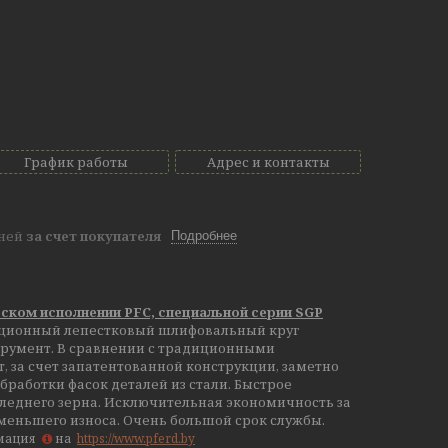
График работы
Адрес и контакты
дней
за счет покупателя
Подробнее
ском исполнении PFС, специальной серии SGP
ионный лепестковый шлифовальный круг
трумент. В сравнении с традиционными
за счет запатентованной конструкции, заметно
бработки фасок деталей из стали. Быстрое
следнего зерна. Исключительная экономичность за
меньшего износа. Очень большой срок службы.
рмация
на
https://www.pferd.by