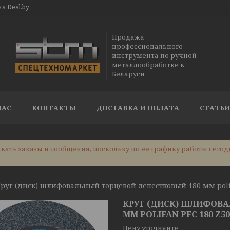
а Deal.by
Продажа
профессионального
инструмента по ручной
металлообработке в
Беларуси
НАС
КОНТАКТЫ
ДОСТАВКА И ОПЛАТА
СТАТЬ
ать заказы и сообщения, поскольку по ее графику работы сегод
КРУГ (ДИСК) ШЛИФОВА
ММ POLIFAN PFC 180 Z5
Цену уточняйте