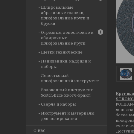
Шлифовальные
абразивные головки,
шлифовальные круги и
бруски
Отрезные, лепестковые и
обдирочные
шлифовальные круги
Щетки технические
Напильники, надфили и
наборы
Лепестковый
шлифовальный инструмент
Волоконный инструмент
Круг шл
Scotch-Brite (скотч-брайт)
STRONG 
Сверла и наборы
POLIFAN
лепестк
Инструмент и материалы
более вы
для полирования
шлифован
счет съ
О нас
Доступны