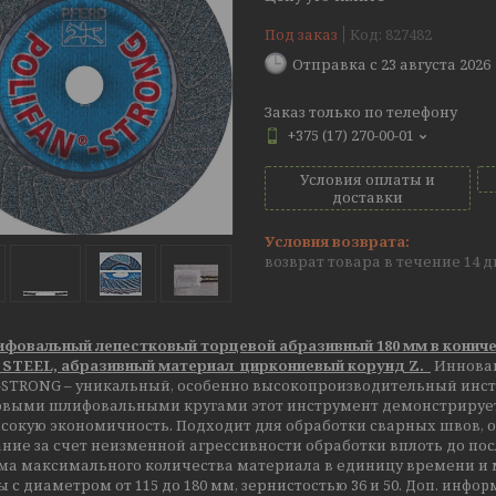
Под заказ
Код:
827482
Отправка с 23 августа 2026
Заказ только по телефону
+375 (17) 270-00-01
Условия оплаты и
доставки
возврат товара в течение 14 
ифовальный лепестковый торцевой абразивный 180 мм в кониче
STEEL, абразивный материал циркониевый корунд Z.
Инновац
-STRONG – уникальный, особенно высокопроизводительный инс
овыми шлифовальными кругами этот инструмент демонстрирует, 
сокую экономичность. Подходит для обработки сварных швов, о
ие за счет неизменной агрессивности обработки вплоть до по
ема максимального количества материала в единицу времени и 
 с диаметром от 115 до 180 мм, зернистостью 36 и 50.
Доп. инфо