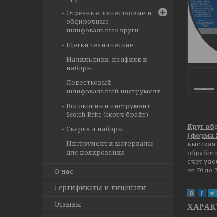
Отрезные, лепестковые и
обдирочные
шлифовальные круги
Щетки технические
Напильники, надфили и
наборы
Лепестковый
шлифовальный инструмент
Волоконный инструмент
Scotch-Brite (скотч-брайт)
Круг обд
Сверла и наборы
(форма 
Инструмент и материалы
высокая 
для полирования
обработк
счет удо
от 70 до 
О нас
Сертификаты и лицензии
Отзывы
ХАРАК