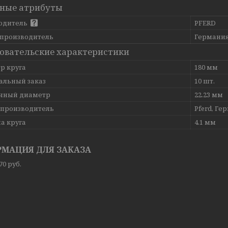
ные атрибуты
одитель
PFERD
 производитель
Германи
овательские характеристики
р круга
180 мм
льный заказ
10 шт.
чный диаметр
22.23 мм
-производитель
Pferd, Ге
а круга
4.1 мм
МАЦИЯ ДЛЯ ЗАКАЗА
,70
руб.