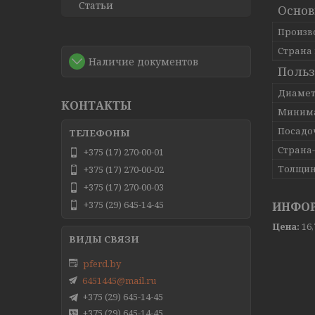
Статьи
Основ
Произв
Страна
Наличие документов
Польз
Диамет
КОНТАКТЫ
Минима
Посадо
Страна
+375 (17) 270-00-01
Толщин
+375 (17) 270-00-02
+375 (17) 270-00-03
+375 (29) 645-14-45
ИНФОР
Цена:
16
pferd.by
6451445@mail.ru
+375 (29) 645-14-45
+375 (29) 645-14-45