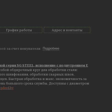
График работы
Адрес и контакты
дней
за счет покупателя
Подробнее
ной серия SG STEEL, исполнение с поднутрением E
собой обдирочный круг для обработки стали:
кого шлифования, обработки сварных швов,
нцев. Быстрая обработка и макс. экономичность за
чень большого срока службы. Доступны с диаметром
w.pferd.by