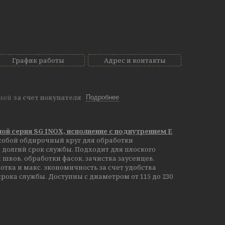
График работы
Адрес и контакты
дней
за счет покупателя
Подробнее
ной серия SG INOX, исполнение с поднутрением E
собой обдирочный круг для обработки
 долгий срок службы. Подходит для плоского
швов, обработки фасок, зачистка заусенцев.
отка и макс. экономичность за счет удобства
рока службы. Доступны с диаметром от 115 до 230