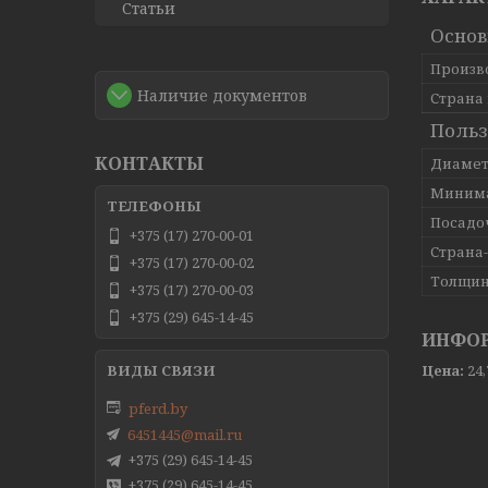
Статьи
Основ
Произв
Наличие документов
Страна
Польз
КОНТАКТЫ
Диамет
Минима
Посадо
+375 (17) 270-00-01
Страна
+375 (17) 270-00-02
Толщин
+375 (17) 270-00-03
+375 (29) 645-14-45
ИНФОР
Цена:
24
pferd.by
6451445@mail.ru
+375 (29) 645-14-45
+375 (29) 645-14-45