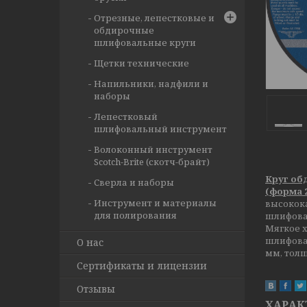
Отрезные, лепестковые и
обдирочные
шлифовальные круги
Щетки технические
Напильники, надфили и
наборы
Лепестковый
шлифовальный инструмент
Волоконный инструмент
Scotch-Brite (скотч-брайт)
Круг обд
Сверла и наборы
(форма 
Инструмент и материалы
высокока
для полирования
шлифован
Мягкое х
шлифован
О нас
мм, толщ
Сертификаты и лицензии
Отзывы
ХАРАК