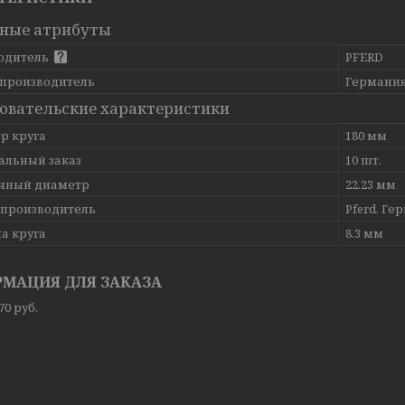
ные атрибуты
одитель
PFERD
 производитель
Германи
овательские характеристики
р круга
180 мм
льный заказ
10 шт.
чный диаметр
22.23 мм
-производитель
Pferd, Ге
а круга
8.3 мм
МАЦИЯ ДЛЯ ЗАКАЗА
,70
руб.