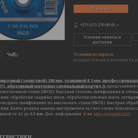
Купить
+375 (17) 270-00-01
Условия оплаты и
доставки
возврат товара в течение 14 
ирочный (зачистной) 180 мм, толщиной 8,3 мм, профессиональ
27), абразивный материал специальный корунд А
представляет 
чественной стали (INOX): Высокая степень шлифования и очень
ия, обработки сварных швов, обработки угловых швов, затирки 
олодное шлифование по высококач. стали (INOX). Быстрая обраб
ия. Более редкая замена инструмента за счет очень большого с
иной от 4,1 до 8,3 мм.
Доп. информация
на
https://www.pferd.by
ТЕРИСТИКИ