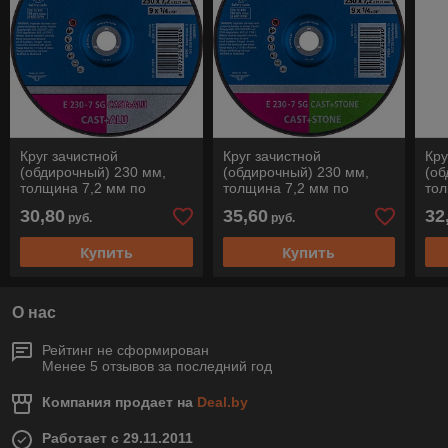
Круг зачистной
Круг зачистной
Кру
(обдирочный) 230 мм,
(обдирочный) 230 мм,
(об
толщина 7,2 мм по
толщина 7,2 мм по
тол
алюминию и чугуну E
алюминию и чугуну E
не
30,80
35,60
32
руб.
руб.
230-7 SG CAST+ALU,
230-7 SG CAST+STONE,
230
Pferd
Pferd
Ге
Купить
Купить
О нас
Рейтинг не сформирован
Менее 5 отзывов за последний год
Компания продает на
Deal.by
Работает с 29.11.2011