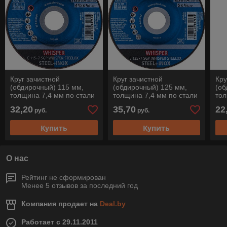
Круг зачистной
Круг зачистной
Кру
(обдирочный) 115 мм,
(обдирочный) 125 мм,
(об
толщина 7,4 мм по стали
толщина 7,4 мм по стали
тол
и нерж. стали E 115-7
и нерж. стали E 125-7
и н
32,20
35,70
22
руб.
руб.
SGP WHISPER STEELOX,
SGP WHISPER STEELOX,
CE
Pferd
Pferd
Pfe
Купить
Купить
О нас
Рейтинг не сформирован
Менее 5 отзывов за последний год
Компания продает на
Deal.by
Работает с 29.11.2011