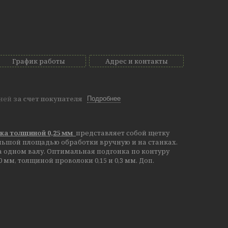
График работы
Адрес и контакты
дней
за счет покупателя
Подробнее
ока толщиной 0,25 мм
представляет собой щетку
льшой площадью обработки вручную и на станках.
 одном валу. Оптимальная подгонка по контуру
 мм, толщиной проволоки 0,15 и 0,3 мм.
Доп.