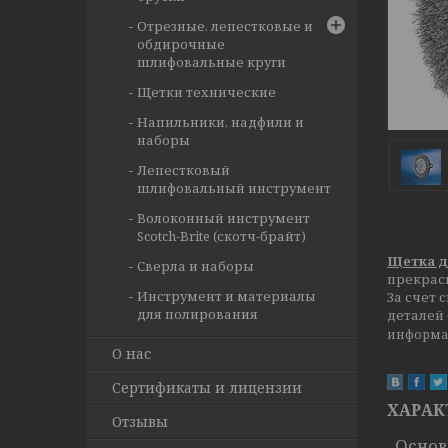
Отрезные, лепестковые и
обдирочные
шлифовальные круги
Щетки технические
Напильники, надфили и
наборы
Лепестковый
шлифовальный инструмент
Волоконный инструмент
Scotch-Brite (скотч-брайт)
Щетка д
Сверла и наборы
прекрасн
Инструмент и материалы
За счет
для полирования
деталей 
информ
О нас
Сертификаты и лицензии
ХАРАК
Отзывы
Осно