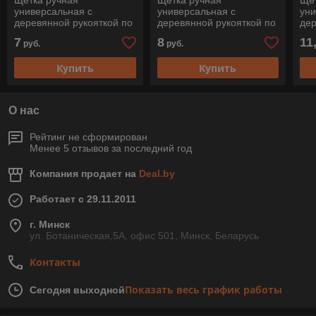
Щетка ручная
Щетка ручная
Щет
универсальная с
универсальная с
уни
деревянной рукояткой по
деревянной рукояткой по
дер
стали пятирядная HBU 50
стали шестирядная HBU
не
7
8
11
руб.
руб.
ST 0,35, Pferd
60 ST 0,35, Pferd
од
0,3
Купить
Купить
О нас
Рейтинг не сформирован
Менее 5 отзывов за последний год
Компания продает на
Deal.by
Работает с 29.11.2011
г. Минск
ул. Ботаническая,5А, офис 501, Минск, Беларусь
Контакты
Показать весь график работы
Сегодня выходной