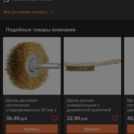
Все условия оплаты
Подобные товары компании
Щетка дисковая
Щетка ручная
Щет
неплетеная
универсальная с
пет
(гофрированная) 50 мм с
деревянной рукояткой
цв
оправкой 6 мм по
для мягких цветных
031
36,40
12,90
40
руб.
руб.
мягкому цветному
металлов трехрядная
металлу RBU 5015/6 MES
HBU 30 MES 0,3, Pferd
Купить
Купить
0,2