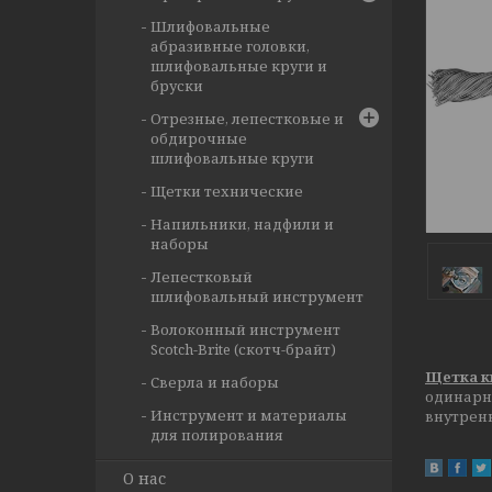
Шлифовальные
абразивные головки,
шлифовальные круги и
бруски
Отрезные, лепестковые и
обдирочные
шлифовальные круги
Щетки технические
Напильники, надфили и
наборы
Лепестковый
шлифовальный инструмент
Волоконный инструмент
Scotch-Brite (скотч-брайт)
Щетка ки
Сверла и наборы
одинарн
Инструмент и материалы
внутренн
для полирования
О нас