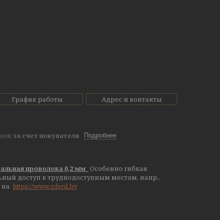
График работы
Адрес и контакты
дней
за счет покупателя
Подробнее
тальная проволока 0,2 мм
Особенно гибкая
ный доступ к труднодоступным местам, напр.,
на
https://www.pferd.by