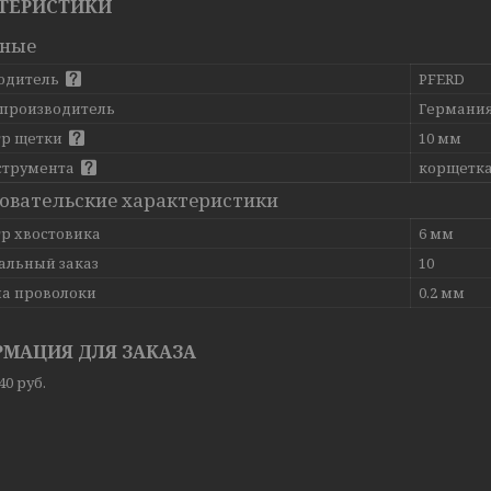
ТЕРИСТИКИ
вные
одитель
PFERD
 производитель
Германи
р щетки
10 мм
струмента
корщетка
овательские характеристики
р хвостовика
6 мм
льный заказ
10
а проволоки
0.2 мм
МАЦИЯ ДЛЯ ЗАКАЗА
,40
руб.