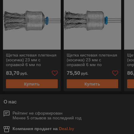
Щетка кистевая плетеная
Щетка кистевая плетеная
Щет
(косичка) 23 мм с
(косичка) 23 мм с
(ко
оправкой 6 мм по
оправкой 6 мм по
опр
нержавеющей стали PBG
нержавеющей стали PBG
не
83,70
75,50
86
руб.
руб.
2323/6 INOX 0,35 Pferd
2323/6 INOX 0,6 Pferd
302
Купить
Купить
О нас
Рейтинг не сформирован
Менее 5 отзывов за последний год
Компания продает на
Deal.by