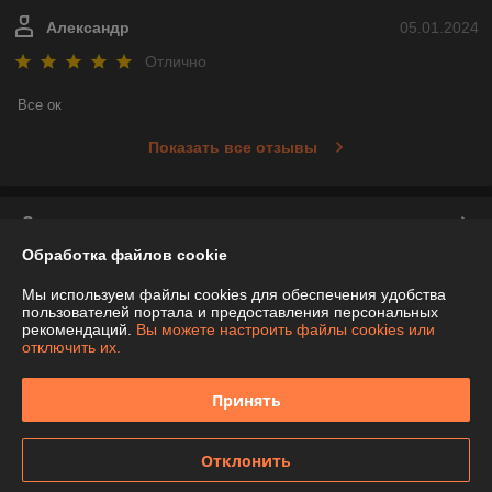
Александр
05.01.2024
Отлично
Все ок
Показать все отзывы
О нас
Обработка файлов cookie
Контакты
Мы используем файлы cookies для обеспечения удобства
пользователей портала и предоставления персональных
Доставка и оплата
рекомендаций.
Вы можете настроить файлы cookies или
отключить их.
График работы
Принять
Полная версия сайта
Отклонить
Политика обработки cookies