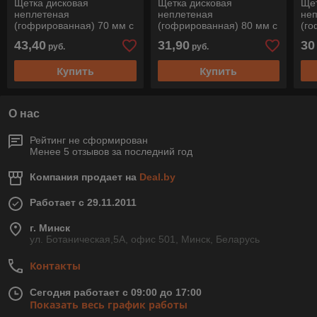
Щетка дисковая
Щетка дисковая
Щет
неплетеная
неплетеная
не
(гофрированная) 70 мм с
(гофрированная) 80 мм с
(го
оправкой 6 мм по
оправкой 6 мм по стали
опр
43,40
31,90
30
руб.
руб.
мягкому цветному
RBU 8004/6 ST 0,2 Pferd
RBU
металлу RBU 7015/6 MES
Купить
Купить
0,3
О нас
Рейтинг не сформирован
Менее 5 отзывов за последний год
Компания продает на
Deal.by
Работает с 29.11.2011
г. Минск
ул. Ботаническая,5А, офис 501, Минск, Беларусь
Контакты
Сегодня работает с 09:00 до 17:00
Показать весь график работы