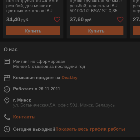
Щетка трубчатая 44 мм с
Щетка трубчатая 50 мм с
Щет
резьбой, для мягких и
резьбой, для стали IBU
рез
цветных металлов IBU
50100/1/2 BSW ST 0,35
не
44100/1/2 BSW MES 0,30
221
34,40
37,60
27
руб.
руб.
Купить
Купить
О нас
Рейтинг не сформирован
Менее 5 отзывов за последний год
Компания продает на
Deal.by
Работает с 29.11.2011
г. Минск
ул. Ботаническая,5А, офис 501, Минск, Беларусь
Контакты
Показать весь график работы
Сегодня выходной