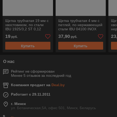
Щетка трубчатая 19 мм с
Щетка трубчатая 4 мм с
Щет
хвостовиком, по стали
петлей, по нержавеющей
хво
IBU 1925/3,2 ST 0,12
стали IBU 04100 INOX
не
Pferd
0,15 Pferd
062
19
37,90
23
руб.
руб.
Купить
Купить
О нас
Рейтинг не сформирован
Менее 5 отзывов за последний год
Компания продает на
Deal.by
Работает с 29.11.2011
г. Минск
ул. Ботаническая,5А, офис 501, Минск, Беларусь