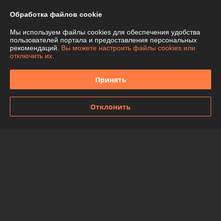
Обработка файлов cookie
Контакты
Мы используем файлы cookies для обеспечения удобства
пользователей портала и предоставления персональных
Доставка и оплата
рекомендаций.
Вы можете настроить файлы cookies или
отключить их.
График работы
Принять
Полная версия сайта
Отклонить
Политика обработки cookies
Сайт создан на платформе Deal.by
Информация для покупателя
Юридическое лицо:
ООО "Спецтехномаркет"