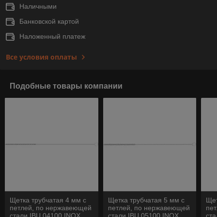
Наличными
Банковской картой
Наложенный платеж
Все условия оплаты
Подобные товары компании
Щетка трубчатая 4 мм с
Щетка трубчатая 5 мм с
Щет
петлей, по нержавеющей
петлей, по нержавеющей
пе
стали IBU 04100 INOX
стали IBU 05100 INOX
ста