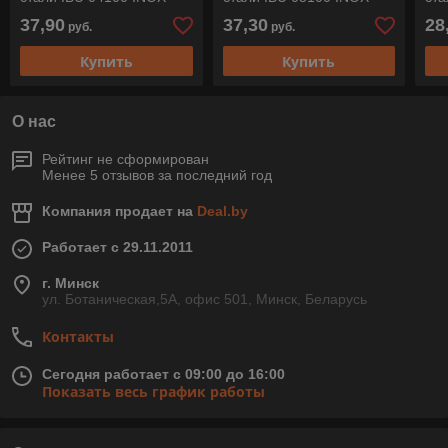
0,15 Pferd
0,15 Pferd
0,1
37,90
37,30
28
руб.
руб.
Купить
Купить
О нас
Рейтинг не сформирован
Менее 5 отзывов за последний год
Компания продает на
Deal.by
Работает с 29.11.2011
г. Минск
ул. Ботаническая,5А, офис 501, Минск, Беларусь
Контакты
Сегодня работает с 09:00 до 16:00
Показать весь график работы