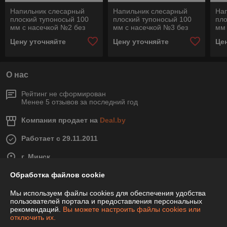
Напильник слесарный
Напильник слесарный
На
плоский тупоносый 100
плоский тупоносый 100
пло
мм с насечкой №2 без
мм с насечкой №3 без
мм 
рукоятки 1112 100 Н2
рукоятки 1112 100 Н3
рук
Цену уточняйте
Цену уточняйте
Це
О нас
Рейтинг не сформирован
Менее 5 отзывов за последний год
Компания продает на
Deal.by
Работает с 29.11.2011
г. Минск
ул. Ботаническая,5А, офис 501, Минск, Беларусь
Обработка файлов cookie
Контакты
Мы используем файлы cookies для обеспечения удобства
пользователей портала и предоставления персональных
Показать весь график работы
Сегодня выходной
рекомендаций.
Вы можете настроить файлы cookies или
отключить их.