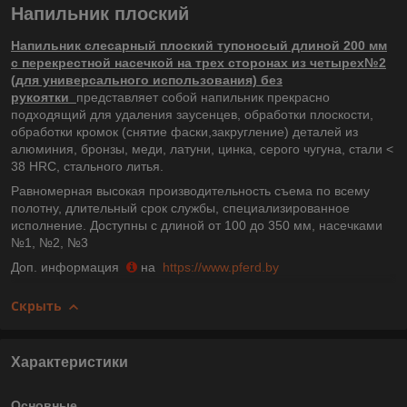
Напильник плоский
Напильник слесарный плоский тупоносый длиной 200 мм
с перекрестной насечкой на трех сторонах из четырех№2
(для универсального использования) без
рукоятки
представляет собой напильник прекрасно
подходящий для удаления заусенцев, обработки плоскости,
обработки кромок (снятие фаски,закругление) деталей из
алюминия, бронзы, меди, латуни, цинка, серого чугуна, стали <
38 HRC, стального литья.
Равномерная высокая производительность съема по всему
полотну, длительный срок службы, специализированное
исполнение. Доступны с длиной от 100 до 350 мм, насечками
№1, №2, №3
Доп. информация
на
https://www.pferd.by
Скрыть
Характеристики
Основные