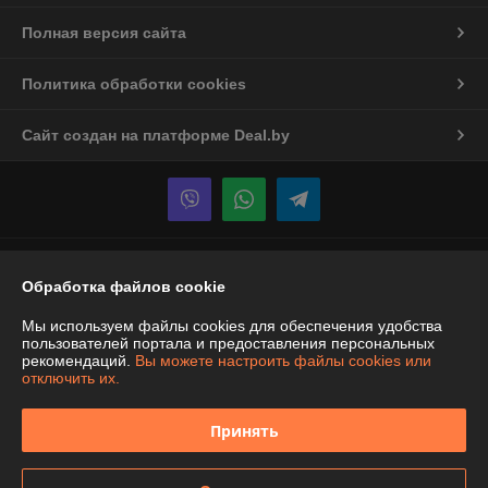
Полная версия сайта
Политика обработки cookies
Сайт создан на платформе Deal.by
Информация для покупателя
Обработка файлов cookie
Юридическое лицо:
ООО "Спецтехномаркет"
Республика Беларусь, г. Минск, ул. Ботаническая,5А, офис 501
Мы используем файлы cookies для обеспечения удобства
пользователей портала и предоставления персональных
Регистрационный номер ЕГР: 190302109
рекомендаций.
Вы можете настроить файлы cookies или
отключить их.
УНП: 190302109
Регистрационный орган: Минский горисполком
Принять
Дата регистрации компании: 20.11.2001