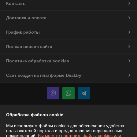
Контакты
Доставка и оплата
График работы
Полная версия сайта
Политика обработки cookies
Сайт создан на платформе Deal.by
Информация для покупателя
Обработка файлов cookie
Юридическое лицо:
ООО "Спецтехномаркет"
Мы используем файлы cookies для обеспечения удобства
Республика Беларусь, г. Минск, ул. Ботаническая,5А, офис 501
пользователей портала и предоставления персональных
рекомендаций.
Вы можете настроить файлы cookies или