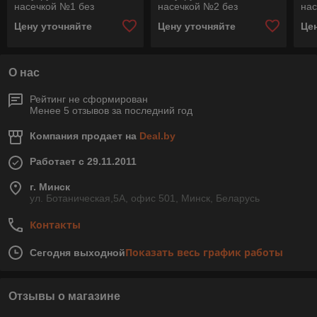
насечкой №1 без
насечкой №2 без
нас
рукоятки 1152 250 Н1
рукоятки 1152 250 Н2
рук
Цену уточняйте
Цену уточняйте
Це
О нас
Рейтинг не сформирован
Менее 5 отзывов за последний год
Компания продает на
Deal.by
Работает с 29.11.2011
г. Минск
ул. Ботаническая,5А, офис 501, Минск, Беларусь
Контакты
Показать весь график работы
Сегодня выходной
Отзывы о магазине