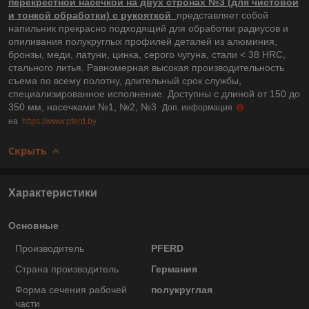
перекрестной насечкой на двух стронах №3 (для чистовой
и тонкой обработки) с рукояткой
представляет собой
напильник прекрасно подходящий для обработки радиусов и
опиливания полукруглых профилей деталей из алюминия,
бронзы, меди, латуни, цинка, серого чугуна, стали < 38 HRC,
стального литья. Равномерная высокая производительность
съема по всему полотну, длительный срок службы,
специализированное исполнение. Доступны с длиной от 150 до
350 мм, насечками №1, №2, №3
Доп. информация
на
https://www.pferd.by
Скрыть
Характеристики
Основные
Производитель
PFERD
Страна производитель
Германия
Форма сечения рабочей
полукруглая
части