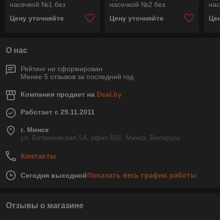
насечкой №1 без
насечкой №2 без
нас
рукоятки 1162 100 Н1
рукоятки 1162 100 Н2
рук
Цену уточняйте
Цену уточняйте
Це
О нас
Рейтинг не сформирован
Менее 5 отзывов за последний год
Компания продает на
Deal.by
Работает с 29.11.2011
г. Минск
ул. Ботаническая,5А, офис 501, Минск, Беларусь
Контакты
Показать весь график работы
Сегодня выходной
Отзывы о магазине