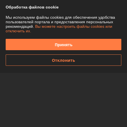
Контакты
Обработка файлов cookie
Доставка и оплата
Мы используем файлы cookies для обеспечения удобства
пользователей портала и предоставления персональных
рекомендаций.
Вы можете настроить файлы cookies или
График работы
отключить их.
Полная версия сайта
Принять
Политика обработки cookies
Отклонить
Сайт создан на платформе Deal.by
Информация для покупателя
Юридическое лицо:
ООО "Спецтехномаркет"
Республика Беларусь, г. Минск, ул. Ботаническая,5А, офис 501