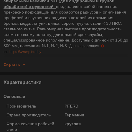
спиральной насечкой №1 (для обдирочной и грубой
обработки) с рукояткой
представляет собой напильник
прекрасно подходящий для обработки радиусов и опиливания
профилей и внутренних радиусов деталей из алюминия,
бронзы, меди, латуни, цинка, серого чугуна, стали < 38 HRC,
стального литья. Равномерная высокая производительность
съема по всему полотну, длительный срок службы,
специализированное исполнение. Доступны с длиной от 150 до
300 мм, насечками №1, №2, №3
Доп. информация
на
https://www.pferd.by
Скрыть
Характеристики
Основные
Производитель
PFERD
Страна производитель
Германия
Форма сечения рабочей
круглая
части