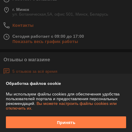
г. Минск
ул. Ботаническая,5А, офис 501, Минск, Беларусь
Контакты
Сегодня работает с 09:00 до 17:00
Показать весь график работы
Отзывы о магазине
5 отзывов за всё время
Обработка файлов cookie
Владислав K
11.04.2025
Отлично
Мы используем файлы cookies для обеспечения удобства
пользователей портала и предоставления персональных
рекомендаций.
Вы можете настроить файлы cookies или
Заказал диск для алюминия. Страшновато резать дисками по 
отключить их.
твердым металлам. Пока не пробовал, но с виду диск качественный, 
профессиональный. Организацию нашел быстро, есть парковка. 
Принять
Заказ выполнен успешно