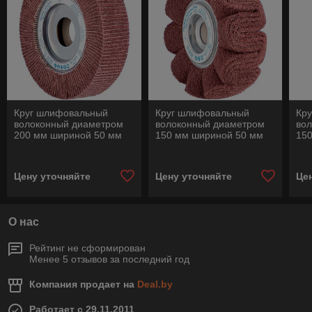
Круг шлифовальный
Круг шлифовальный
Кр
волоконный диаметром
волоконный диаметром
во
200 мм шириной 50 мм
150 мм шириной 50 мм
15
POLINOX PNZ 20050/44
POLINOX PNG 15050/25,4
PO
A, для прямых
A, для прямых
A, 
шлифмашин
шлифмашин
шл
Цену уточняйте
Цену уточняйте
Це
О нас
Рейтинг не сформирован
Менее 5 отзывов за последний год
Компания продает на
Deal.by
Работает с 29.11.2011