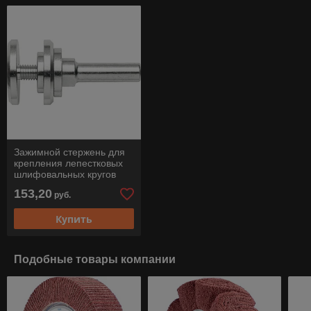
Зажимной стержень для
крепления лепестковых
шлифовальных кругов
PFERD FR/VR 12/25,4
153,20
руб.
100-165
Купить
Подобные товары компании