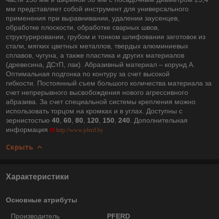
мм представляет собой инструмент для универсального
применения при выравнивании, удалении заусенцев,
обработке плоскости, обработке сварных швов,
структурировании, грубом и тонком шлифовании заготовок из
стали, мягких цветных металлов, твердых алюминиевых
сплавов, чугуна, а также пластика и других материалов
(древесина, ДСтП, лак). Абразивный материал – корунд A.
Оптимальная подгонка по контуру за счет высокой
гибкости. Постоянный съем большого количества материала за
счет непрерывного высвобождения нового агрессивного
абразива. За счет специальной системы крепления можно
использовать торцом на кромках и в углах. Доступны с
зернистостью
40
,
60
,
80
,
120
,
150
,
240
. Дополнительная
информация
http://www.pferd.by
Скрыть
Характеристики
Основные атрибуты
Производитель
PFERD