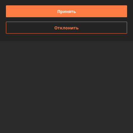
Отлично
Принять
Все ок
Показать все отзывы
Отклонить
О нас
Контакты
Доставка и оплата
График работы
Полная версия сайта
Политика обработки cookies
Сайт создан на платформе Deal.by