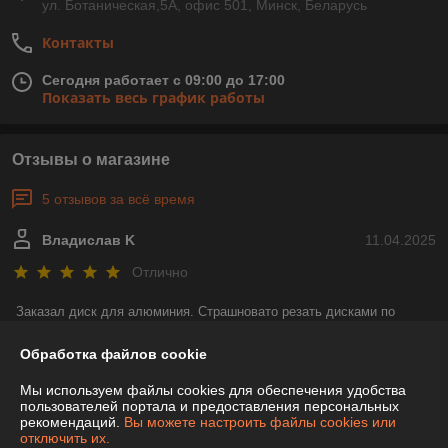
ул. Ботаническая,5А, офис 501, Минск, Беларусь
Контакты
Сегодня работает с 09:00 до 17:00
Показать весь график работы
Отзывы о магазине
5 отзывов за всё время
Владислав K
11.04.2025
Отлично
Заказал диск для алюминия. Страшновато резать дисками по 
твердым металлам. Пока не пробовал, но с виду диск качественный, 
профессиональный. Организацию нашел быстро, есть парковка. 
Обработка файлов cookie
Заказ выполнен успешно
Мы используем файлы cookies для обеспечения удобства
пользователей портала и предоставления персональных
рекомендаций.
Вы можете настроить файлы cookies или
Александр
05.01.2024
отключить их.