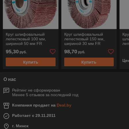
Круг шлифовальный
Круг шлифовальный
Кру
лепестковый 100 мм,
лепестковый 150 мм,
шл
шириной 50 мм FR
шириной 30 мм FR
леп
10050/25,4 A для прямых
15030/25,4 A для прямых
PO
95,30
98,70
руб.
руб.
шлифовальных машин,
шлифовальных машин,
PSF
Pferd
Pferd
Ге
Це
Купить
Купить
О нас
Рейтинг не сформирован
Менее 5 отзывов за последний год
Компания продает на
Deal.by
Работает с 29.11.2011
г. Минск