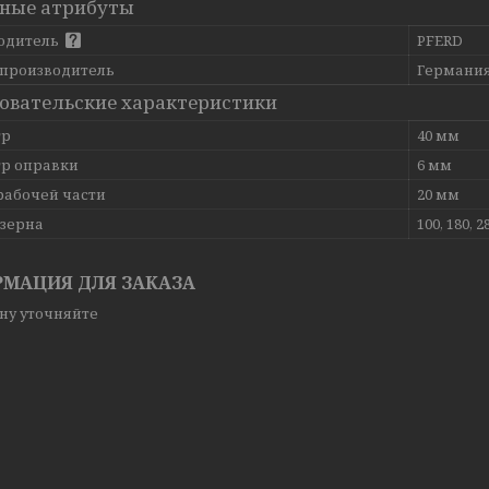
ные атрибуты
одитель
PFERD
 производитель
Германи
овательские характеристики
тр
40 мм
р оправки
6 мм
рабочей части
20 мм
 зерна
100, 180, 2
МАЦИЯ ДЛЯ ЗАКАЗА
ну уточняйте