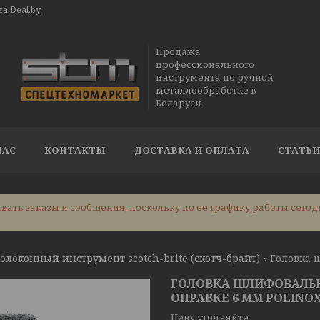
а Deal.by
Продажа
профессионального
инструмента по ручной
металлообработке в
Беларуси
НАС
КОНТАКТЫ
ДОСТАВКА И ОПЛАТА
СТАТЬ
ать заказы и сообщения, поскольку по ее графику работы сегод
олоконный инструмент scotch-brite (скотч-брайт)
ГОЛОВКА ШЛИФОВАЛЬН
ОПРАВКЕ 6 ММ POLINOX 
Цену уточняйте