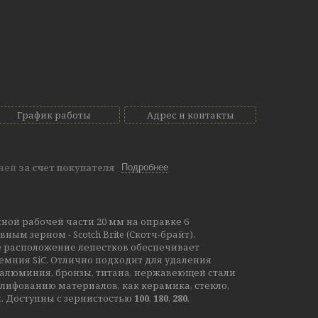
График работы
Адрес и контакты
дней
за счет покупателя
Подробнее
ной рабочей части 20 мм на оправке 6
м зерном - Scotch Brite (Скотч-брайт).
е расположение лепестков обеспечивает
мния SiC. Отлично подходит для удаления
 алюминия, бронзы, титана, нержавеющей стали
лифованию материалов, как керамика, стекло,
я. Доступны с зернистостью
100
,
180
,
280
.