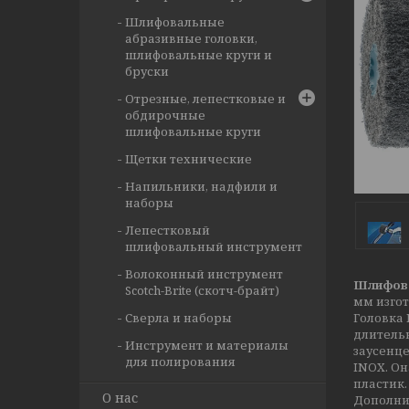
Шлифовальные
абразивные головки,
шлифовальные круги и
бруски
Отрезные, лепестковые и
обдирочные
шлифовальные круги
Щетки технические
Напильники, надфили и
наборы
Лепестковый
шлифовальный инструмент
Волоконный инструмент
Шлифова
Scotch-Brite (скотч-брайт)
мм изгот
Сверла и наборы
Головка
длитель
Инструмент и материалы
заусенце
для полирования
INOX. О
пластик.
О нас
Дополни