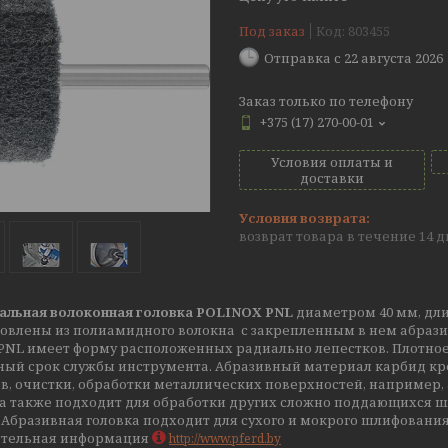
Под заказ
Код:
803455
Отправка с 22 августа 2026
Заказ только по телефону
+375 (17) 270-00-01
Условия оплаты и
доставки
возврат товара в течение 14 
льная волоконная головка POLINOX PNL
диаметром 40 мм, дли
овлены из полиамидного волокна с закрепленным в нем абразивны
 PNL имеет форму расположенных радиально лепестков. Плотно
ный срок службы инструмента. Абразивный материал карбид кре
в, очистки, обработки металлических поверхностей, например,
на также подходит для обработки других сложно поддающихся ш
 Абразивная головка подходит для сухого и мокрого шлифовани
тельная информация
http://www.pferd.by