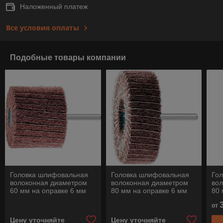
Наложенный платеж
Все условия оплаты
Подобные товары компании
Головка шлифовальная
Головка шлифовальная
Го
волоконная диаметром
волоконная диаметром
во
60 мм на оправке 6 мм
80 мм на оправке 6 мм
80 
POLINOX PNZ 6050/6 A,
POLINOX PNZ 8025/6 A,
POL
от
Pferd
Pferd
Pfe
Цену уточняйте
Цену уточняйте