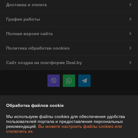
Доставка и оплата
График работы
Полная версия сайта
Политика обработки cookies
Сайт создан на платформе Deal.by
Информация для покупателя
Обработка файлов cookie
Юридическое лицо:
ООО "Спецтехномаркет"
Республика Беларусь, г. Минск, ул. Ботаническая,5А, офис 501
Мы используем файлы cookies для обеспечения удобства
пользователей портала и предоставления персональных
Регистрационный номер ЕГР: 190302109
рекомендаций.
Вы можете настроить файлы cookies или
отключить их.
УНП: 190302109