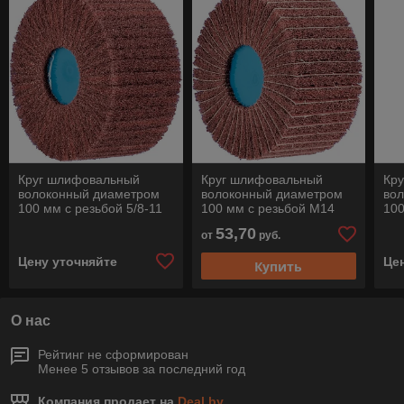
Круг шлифовальный
Круг шлифовальный
Кр
волоконный диаметром
волоконный диаметром
во
100 мм с резьбой 5/8-11
100 мм с резьбой М14
100
POLINOX PNL 10050/5/8-
POLINOX PNZ 10050/М14
PO
53,70
от
руб.
11 A
A
11 
Цену уточняйте
Це
Купить
О нас
Рейтинг не сформирован
Менее 5 отзывов за последний год
Компания продает на
Deal.by