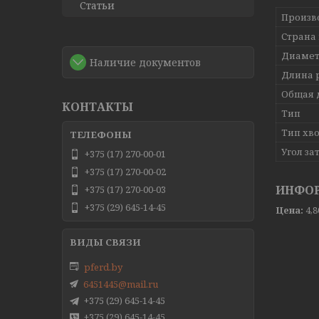
Статьи
Произв
Страна
Диаме
Наличие документов
Длина 
Общая 
КОНТАКТЫ
Тип
Тип хв
Угол за
+375 (17) 270-00-01
+375 (17) 270-00-02
ИНФОР
+375 (17) 270-00-03
+375 (29) 645-14-45
Цена:
4,
pferd.by
6451445@mail.ru
+375 (29) 645-14-45
+375 (29) 645-14-45