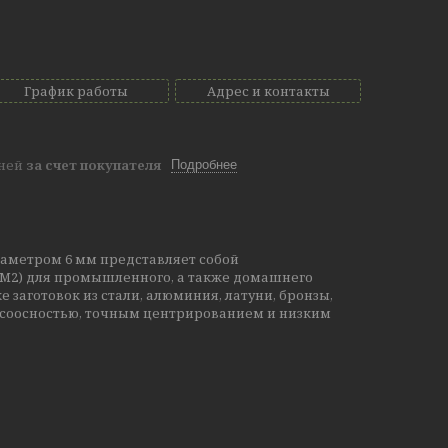
График работы
Адрес и контакты
дней
за счет покупателя
Подробнее
аметром 6 мм представляет собой
(M2) для промышленного, а также домашнего
заготовок из стали, алюминия, латуни, бронзы,
й соосностью, точным центрированием и низким