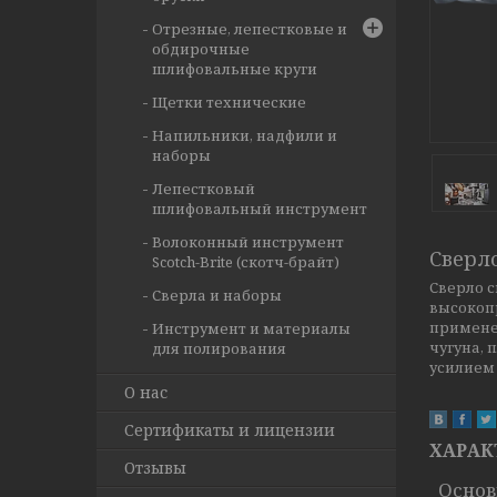
Отрезные, лепестковые и
обдирочные
шлифовальные круги
Щетки технические
Напильники, надфили и
наборы
Лепестковый
шлифовальный инструмент
Волоконный инструмент
Сверл
Scotch-Brite (скотч-брайт)
Сверло 
Сверла и наборы
высокоп
применен
Инструмент и материалы
чугуна,
для полирования
усилием
О нас
Сертификаты и лицензии
ХАРАК
Отзывы
Осно