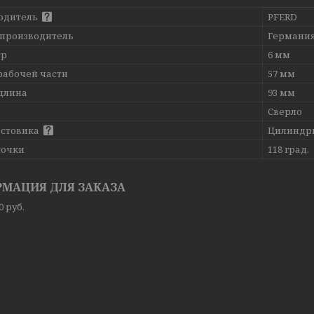
одитель
PFERD
 производитель
Германи
тр
6 мм
рабочей части
57 мм
длина
93 мм
Сверло
остовика
Цилиндр
точки
118 град.
МАЦИЯ ДЛЯ ЗАКАЗА
80
руб.