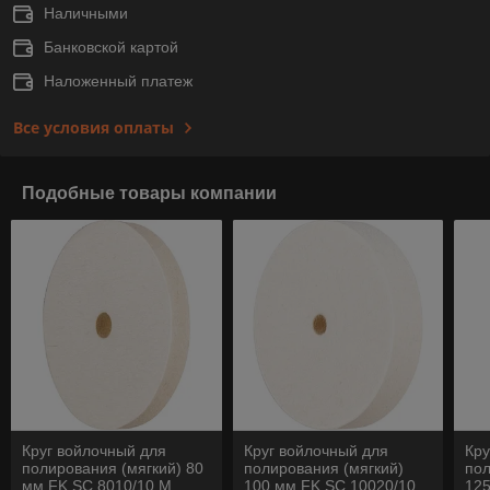
Наличными
Банковской картой
Наложенный платеж
Все условия оплаты
Подобные товары компании
Круг войлочный для
Круг войлочный для
Кру
полирования (мягкий) 80
полирования (мягкий)
пол
мм FK SC 8010/10 M
100 мм FK SC 10020/10
125