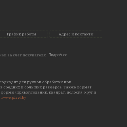
График работы
Адрес и контакты
дней
за счет покупателя
Подробнее
подходит для ручной обработки при
в средних и больших размеров. Также формат
формы (прямоугольник, квадрат, полоска, круг и
p://www.pferd.by