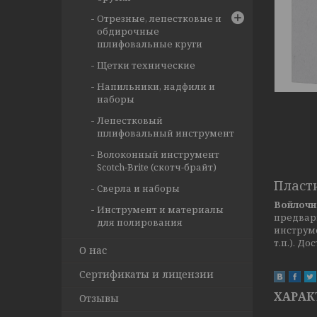
Отрезные, лепестковые и
обдирочные
шлифовальные круги
Щетки технические
Напильники, надфили и
наборы
Лепестковый
шлифовальный инструмент
Волоконный инструмент
Scotch-Brite (скотч-брайт)
Пласт
Сверла и наборы
Войлочн
Инструмент и материалы
предвар
для полирования
инструме
т.п.). Д
О нас
Сертификаты и лицензии
ХАРАК
Отзывы