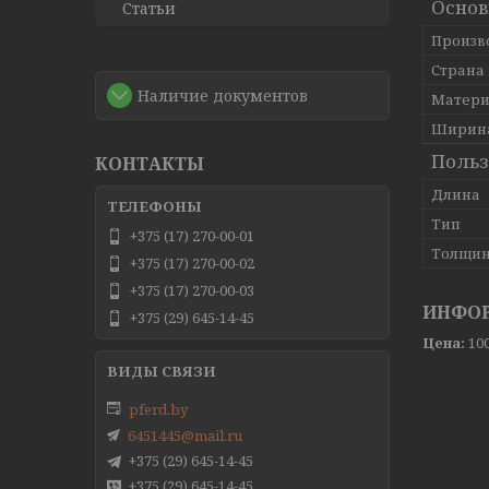
Основ
Статьи
Произв
Страна
Наличие документов
Матери
Ширин
Польз
КОНТАКТЫ
Длина
Тип
+375 (17) 270-00-01
Толщи
+375 (17) 270-00-02
+375 (17) 270-00-03
ИНФОР
+375 (29) 645-14-45
Цена:
100
pferd.by
6451445@mail.ru
+375 (29) 645-14-45
+375 (29) 645-14-45