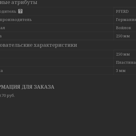
ные атрибуты
одитель
PFERD
 производитель
Германи
ал
Войлок
а
250 мм
овательские характеристики
250 мм
Пластина
на
3 мм
МАЦИЯ ДЛЯ ЗАКАЗА
,70
руб.