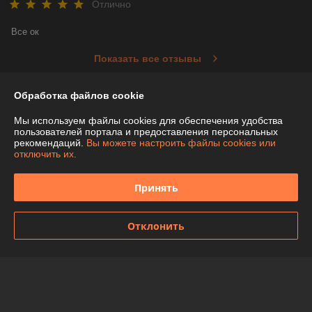
Отлично
Все ок
Показать все отзывы
Обработка файлов cookie
О нас
Мы используем файлы cookies для обеспечения удобства
пользователей портала и предоставления персональных
Контакты
рекомендаций.
Вы можете настроить файлы cookies или
отключить их.
Доставка и оплата
Принять
График работы
Отклонить
Полная версия сайта
Политика обработки cookies
Сайт создан на платформе Deal.by