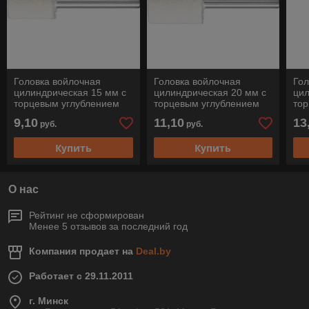
Головка войлочная
Головка войлочная
Гол
цилиндрическая 15 мм с
цилиндрическая 20 мм с
цил
торцевым углублением
торцевым углублением
то
на оправке 6 мм
на оправке 6 мм
на 
9,10
11,10
13
руб.
руб.
(твердая) FK ZYA 1520/6
(твердая) FK ZYA 2025/6
(тв
Н ST-BO
Н ST-BO
Н 
Купить
Купить
О нас
Рейтинг не сформирован
Менее 5 отзывов за последний год
Компания продает на
Deal.by
Работает с 29.11.2011
г. Минск