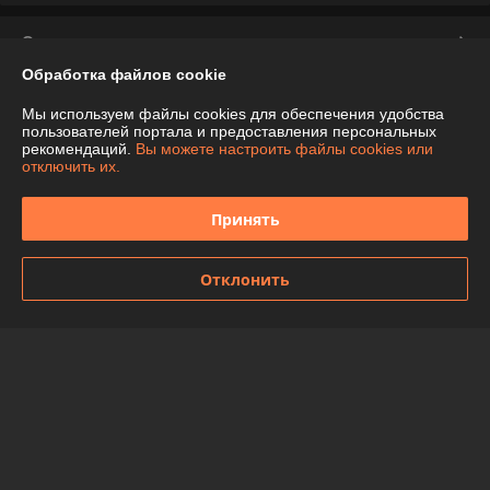
О нас
Обработка файлов cookie
Контакты
Мы используем файлы cookies для обеспечения удобства
пользователей портала и предоставления персональных
Доставка и оплата
рекомендаций.
Вы можете настроить файлы cookies или
отключить их.
График работы
Принять
Полная версия сайта
Отклонить
Политика обработки cookies
Сайт создан на платформе Deal.by
Информация для покупателя