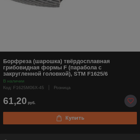
Борфреза (шарошка) твёрдосплавная
грибовидная формы F (парабола с
закругленной головкой), STM F1625/6
В наличии
Код: F1625М06Х-45
Розница
61,20
руб.
Купить