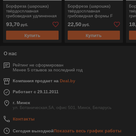
Борфреза (шарошка)
Борфреза (шарошка)
Бо
твёрдосплавная
твёрдосплавная
тв
грибовидная удлиненная
грибовидная формы F
гр
(форма F), RBF 0618/6
(парабола с закругленной
(па
93,70
22,50
18
руб.
руб.
Z3 PLUS SL 150, Pferd
головкой), STM F1020/6
гол
Купить
Купить
О нас
Рейтинг не сформирован
Менее 5 отзывов за последний год
Компания продает на
Deal.by
Работает с 29.11.2011
г. Минск
ул. Ботаническая,5А, офис 501, Минск, Беларусь
Контакты
Показать весь график работы
Сегодня выходной