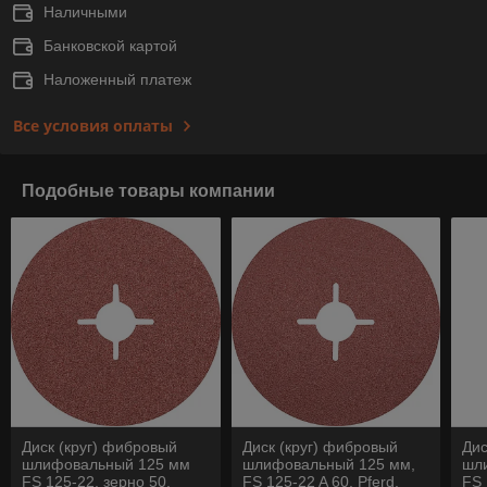
Наличными
Банковской картой
Наложенный платеж
Все условия оплаты
Подобные товары компании
Диск (круг) фибровый
Диск (круг) фибровый
Дис
шлифовальный 125 мм
шлифовальный 125 мм,
шл
FS 125-22, зерно 50,
FS 125-22 A 60, Pferd,
FS 