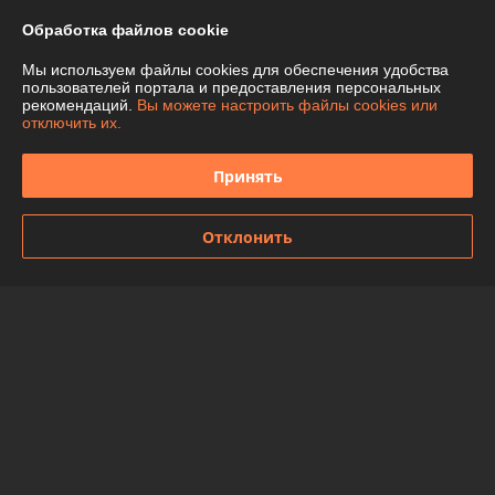
Контакты
Обработка файлов cookie
Доставка и оплата
Мы используем файлы cookies для обеспечения удобства
пользователей портала и предоставления персональных
рекомендаций.
Вы можете настроить файлы cookies или
График работы
отключить их.
Полная версия сайта
Принять
Политика обработки cookies
Отклонить
Сайт создан на платформе Deal.by
Информация для покупателя
Юридическое лицо:
ООО "Спецтехномаркет"
Республика Беларусь, г. Минск, ул. Ботаническая,5А, офис 501