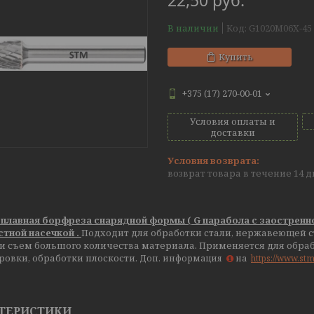
22,50
руб.
В наличии
Код:
G1020M06X-45
Купить
+375 (17) 270-00-01
Условия оплаты и
доставки
возврат товара в течение 14 
плавная борфреза снарядной формы ( G парабола с заостренно
стной насечкой .
Подходит для обработки стали, нержавеющей ст
и съем большого количества материала. Применяется для обраб
ровки, обработки плоскости.
Доп. информация
на
https://www.st
ТЕРИСТИКИ