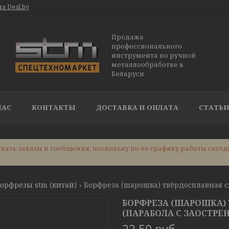
а Deal.by
Продажа
профессионального
инструмента по ручной
металлообработке в
Беларуси
НАС
КОНТАКТЫ
ДОСТАВКА И ОПЛАТА
СТАТЬ
ать заказы и сообщения, поскольку по ее графику работы сегод
орфрезы stm (китай)
БОРФРЕЗА (ШАРОШКА) 
(ПАРАБОЛА С ЗАОСТРЕН