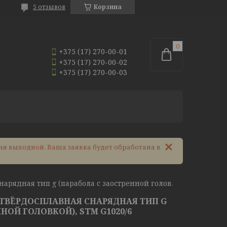
5 отзывов
Корзина
+375 (17) 270-00-01
+375 (17) 270-00-02
+375 (17) 270-00-03
И
ня выходной. Ваша заявка будет обработана в
Борфреза (шарошка) твёрдосплавная снарядная тип g (парабола с заостренной головкой), stm g1020/6
ТВЁРДОСПЛАВНАЯ СНАРЯДНАЯ ТИП G
НОЙ ГОЛОВКОЙ), STM G1020/6