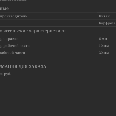
вные
 производитель
Китай
Борфреза
овательские характеристики
р оправки
6 мм
р рабочей части
10 мм
рабочей части
20 мм
МАЦИЯ ДЛЯ ЗАКАЗА
,50
руб.