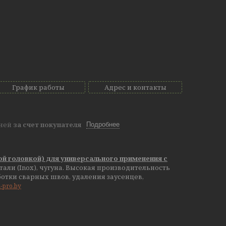
График работы
Адрес и контакты
дней
за счет покупателя
Подробнее
й головкой) для универсального применения с
али (Inox), чугуна. Высокая производительность
отки сварных швов, удаления заусенцев,
m-pro.by