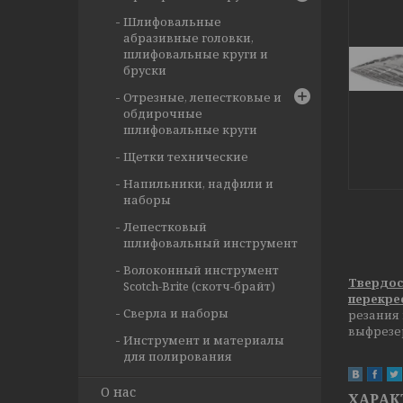
Шлифовальные
абразивные головки,
шлифовальные круги и
бруски
Отрезные, лепестковые и
обдирочные
шлифовальные круги
Щетки технические
Напильники, надфили и
наборы
Лепестковый
шлифовальный инструмент
Волоконный инструмент
Твердос
Scotch-Brite (скотч-брайт)
перекре
Сверла и наборы
резания 
выфрезе
Инструмент и материалы
для полирования
О нас
ХАРАК